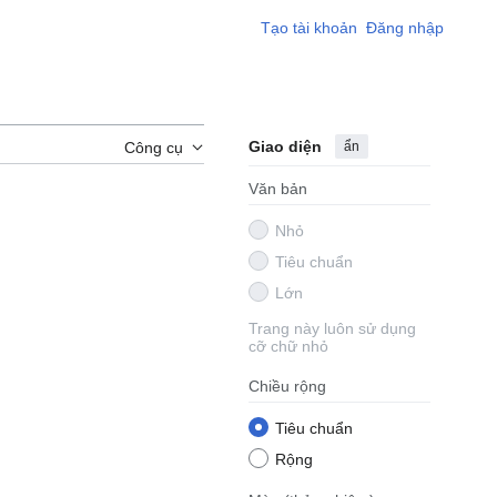
Tạo tài khoản
Đăng nhập
Giao diện
ẩn
Công cụ
Văn bản
Nhỏ
Tiêu chuẩn
Lớn
Trang này luôn sử dụng
cỡ chữ nhỏ
Chiều rộng
Tiêu chuẩn
Rộng