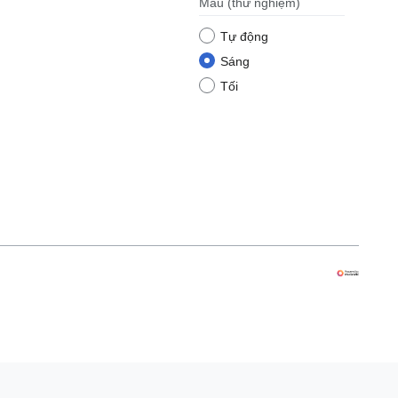
Màu
(thử nghiệm)
Tự động
Sáng
Tối