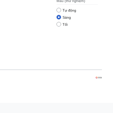
Màu
(thử nghiệm)
Tự động
Sáng
Tối