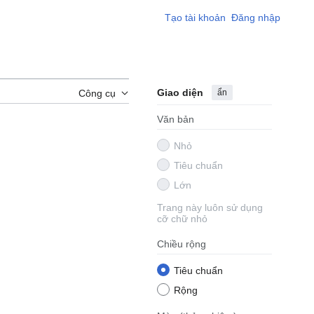
Tạo tài khoản
Đăng nhập
Giao diện
ẩn
Công cụ
Văn bản
Nhỏ
Tiêu chuẩn
Lớn
Trang này luôn sử dụng
cỡ chữ nhỏ
Chiều rộng
Tiêu chuẩn
Rộng