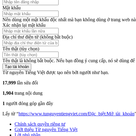
Mật khẩu
Nên dùng một mật khẩu độc nhất mà bạn không dùng ở trang web nà
Xác nhận lại mật khẩu
Địa chỉ thư điện tử (không bắt buộc)
Tên thật (tùy chọn)
Tên thật là không bắt buộc. Nếu bạn đồng ý cung cấp, nó sẽ dùng để 
Tạo tài khoản
Từ nguyên Tiếng Việt được tạo nên bởi người như bạn.
17,999
lần sửa đổi
1,904
trang nội dung
1
người đóng góp gần đây
Lấy từ “
https://www.tunguyentiengviet.com/Đặc_biệt:Mở_tài_khoản
Chính sách quyền riêng tư
Giới thiệu Từ nguyên Tiếng Việt
Lời phủ nhận