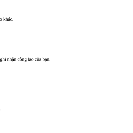
o khác.
ghi nhận công lao của bạn.
”