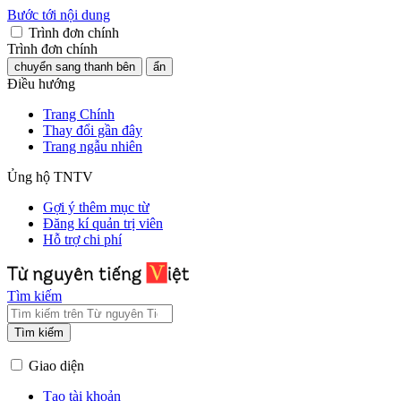
Bước tới nội dung
Trình đơn chính
Trình đơn chính
chuyển sang thanh bên
ẩn
Điều hướng
Trang Chính
Thay đổi gần đây
Trang ngẫu nhiên
Ủng hộ TNTV
Gợi ý thêm mục từ
Đăng kí quản trị viên
Hỗ trợ chi phí
Tìm kiếm
Tìm kiếm
Giao diện
Tạo tài khoản