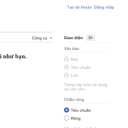
Tạo tài khoản
Đăng nhập
Giao diện
ẩn
Công cụ
Văn bản
i như bạn.
Nhỏ
Tiêu chuẩn
Lớn
Trang này luôn sử dụng
cỡ chữ nhỏ
Chiều rộng
Tiêu chuẩn
Rộng