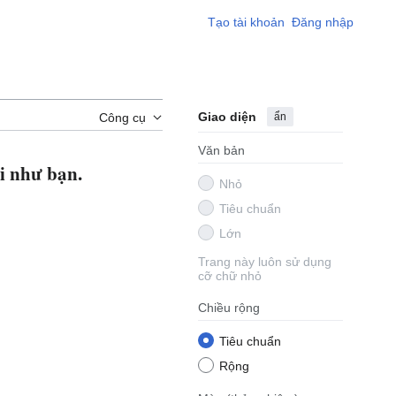
Tạo tài khoản
Đăng nhập
Giao diện
ẩn
Công cụ
Văn bản
i như bạn.
Nhỏ
Tiêu chuẩn
Lớn
Trang này luôn sử dụng
cỡ chữ nhỏ
Chiều rộng
Tiêu chuẩn
Rộng