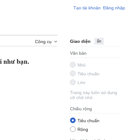
Tạo tài khoản
Đăng nhập
Giao diện
ẩn
Công cụ
Văn bản
i như bạn.
Nhỏ
Tiêu chuẩn
Lớn
Trang này luôn sử dụng
cỡ chữ nhỏ
Chiều rộng
Tiêu chuẩn
Rộng