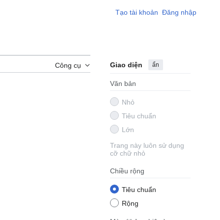
Tạo tài khoản
Đăng nhập
Giao diện
ẩn
Công cụ
Văn bản
Nhỏ
Tiêu chuẩn
Lớn
Trang này luôn sử dụng
cỡ chữ nhỏ
Chiều rộng
Tiêu chuẩn
Rộng