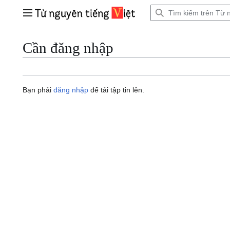
Bước
tới
Trình đơn chính
nội
dung
Cần đăng nhập
Bạn phải
đăng nhập
để tải tập tin lên.