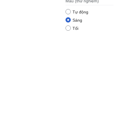
Màu
(thử nghiệm)
Tự động
Sáng
Tối