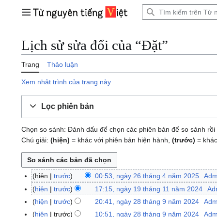
Bước
tới
Trình đơn chính
nội
dung
Lịch sử sửa đổi của “Đặt”
Trang
Thảo luận
Xem nhật trình của trang này
Lọc phiên bản
Chọn so sánh: Đánh dấu để chọn các phiên bản để so sánh rồi 
Chú giải:
(hiện)
= khác với phiên bản hiện hành,
(trước)
= khác
hiện
trước
00:53, ngày 26 tháng 4 năm 2025
Adm
n
g
hiện
trước
17:15, ngày 19 tháng 11 năm 2024
Ad
n
à
K
g
hiện
trước
20:41, ngày 28 tháng 9 năm 2024
Adm
n
y
h
à
K
g
hiện
trước
10:51, ngày 28 tháng 9 năm 2024
Adm