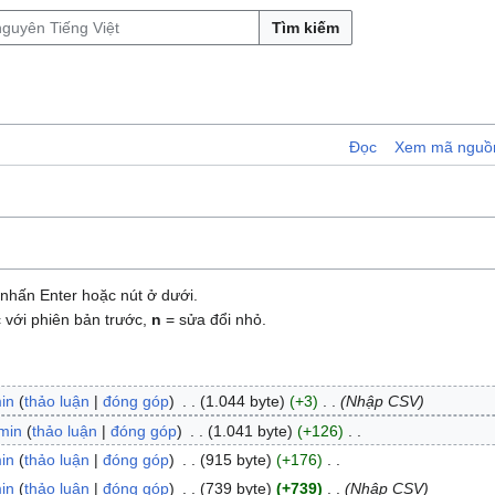
Tìm kiếm
Đọc
Xem mã nguồ
nhấn Enter hoặc nút ở dưới.
 với phiên bản trước,
n
= sửa đổi nhỏ.
in
thảo luận
đóng góp
1.044 byte
+3
Nhập CSV
min
thảo luận
đóng góp
1.041 byte
+126
in
thảo luận
đóng góp
915 byte
+176
in
thảo luận
đóng góp
739 byte
+739
Nhập CSV