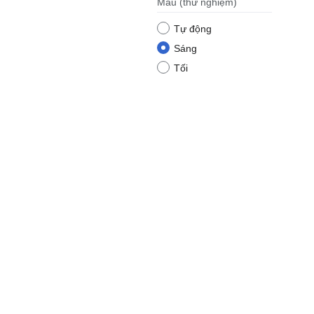
Màu
(thử nghiệm)
Tự động
Sáng
Tối