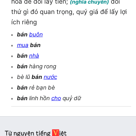
hóa để đổi lấy tiền;
đổi
(nghĩa chuyển)
thứ gì đó quan trọng, quý giá để lấy lợi
ích riêng
bán
buôn
mua
bán
bán
nhà
bán
hàng rong
bè lũ
bán
nước
bán
rẻ bạn bè
bán
linh hồn
cho
quỷ dữ