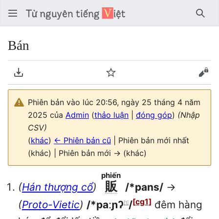
Tìm 
Bán
Tải về PDF
Theo dõi
Xem
Phiên bản vào lúc 20:56, ngày 25 tháng 4 năm
2025 của
Admin
(
thảo luận
|
đóng góp
)
(Nhập
CSV)
(
khác
)
← Phiên bản cũ
| Phiên bản mới nhất
(khác) | Phiên bản mới → (khác)
phiến
販
(
Hán thượng cổ
)
/*pans/
→
[cg1]
(
Proto-Vietic
)
/*paːɲʔ
/
đêm hàng
[1]