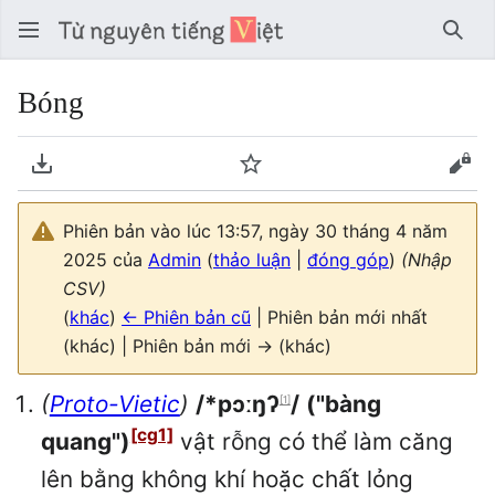
Tìm 
Bóng
Tải về PDF
Theo dõi
Xem
Phiên bản vào lúc 13:57, ngày 30 tháng 4 năm
2025 của
Admin
(
thảo luận
|
đóng góp
)
(Nhập
CSV)
(
khác
)
← Phiên bản cũ
| Phiên bản mới nhất
(khác) | Phiên bản mới → (khác)
(
Proto-Vietic
)
/*pɔːŋʔ
/
("bàng
[1]
[cg1]
quang")
vật rỗng có thể làm căng
lên bằng không khí hoặc chất lỏng