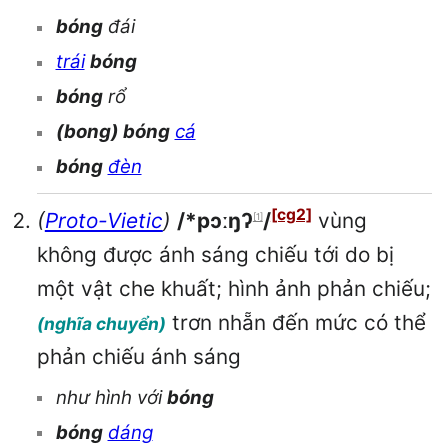
bóng
đái
trái
bóng
bóng
rổ
(bong) bóng
cá
bóng
đèn
[cg2]
(
Proto-Vietic
)
/*pɔːŋʔ
/
vùng
[1]
không được ánh sáng chiếu tới do bị
một vật che khuất; hình ảnh phản chiếu;
trơn nhẵn đến mức có thể
(nghĩa chuyển)
phản chiếu ánh sáng
như hình với
bóng
bóng
dáng