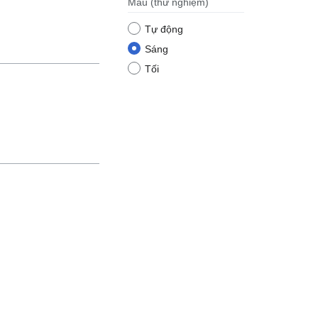
Màu
(thử nghiệm)
Tự động
Sáng
Tối