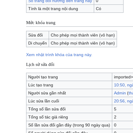
Số trang đổi hướng đến trang này
0
Tính là một trang nội dung
Có
Mức khóa trang
Sửa đổi
Cho phép mọi thành viên (vô hạn)
Di chuyển
Cho phép mọi thành viên (vô hạn)
Xem nhật trình khóa của trang này.
Lịch sử sửa đổi
Người tạo trang
imported
Lúc tạo trang
10:50, ng
Người sửa gần nhất
Admin
(
th
Lúc sửa lần cuối
20:56, ng
Tổng số lần sửa đổi
5
Tổng số tác giả riêng
2
Số lần sửa đổi gần đây (trong 90 ngày qua)
0
Số người dùng sửa đổi gần đây
0