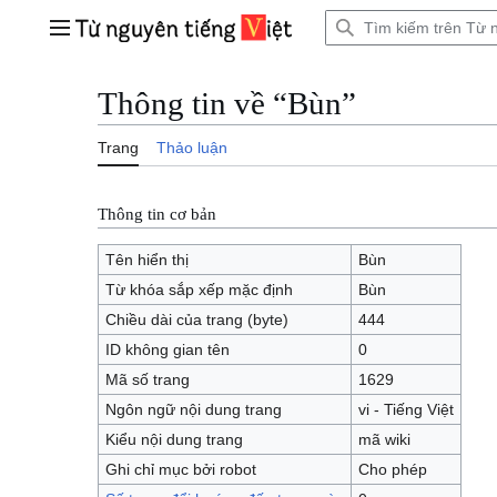
Bước
tới
Trình đơn chính
nội
dung
Thông tin về “Bùn”
Trang
Thảo luận
Thông tin cơ bản
Tên hiển thị
Bùn
Từ khóa sắp xếp mặc định
Bùn
Chiều dài của trang (byte)
444
ID không gian tên
0
Mã số trang
1629
Ngôn ngữ nội dung trang
vi - Tiếng Việt
Kiểu nội dung trang
mã wiki
Ghi chỉ mục bởi robot
Cho phép