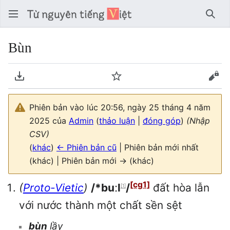
Tìm 
Bùn
Tải về PDF
Theo dõi
Xem
Phiên bản vào lúc 20:56, ngày 25 tháng 4 năm
2025 của
Admin
(
thảo luận
|
đóng góp
)
(Nhập
CSV)
(
khác
)
← Phiên bản cũ
| Phiên bản mới nhất
(khác) | Phiên bản mới → (khác)
[cg1]
(
Proto-Vietic
)
/*buːl
/
đất hòa lẫn
[1]
với nước thành một chất sền sệt
bùn
lầy