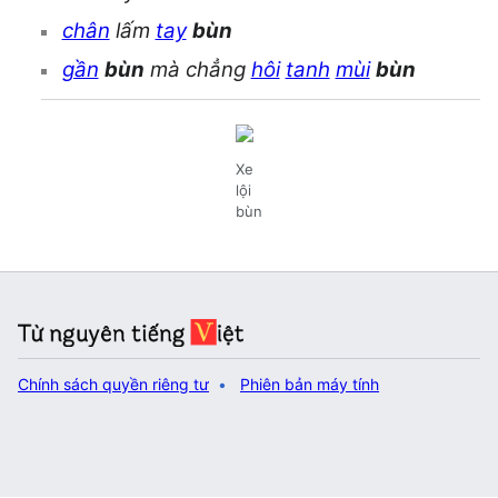
chân
lấm
tay
bùn
gần
bùn
mà chẳng
hôi
tanh
mùi
bùn
Xe
lội
bùn
Chính sách quyền riêng tư
Phiên bản máy tính