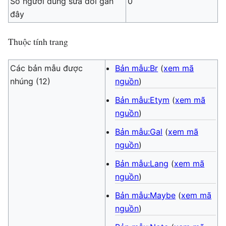
Số người dùng sửa đổi gần
0
đây
Thuộc tính trang
Các bản mẫu được
Bản mẫu:Br
(
xem mã
nhúng (12)
nguồn
)
Bản mẫu:Etym
(
xem mã
nguồn
)
Bản mẫu:Gal
(
xem mã
nguồn
)
Bản mẫu:Lang
(
xem mã
nguồn
)
Bản mẫu:Maybe
(
xem mã
nguồn
)