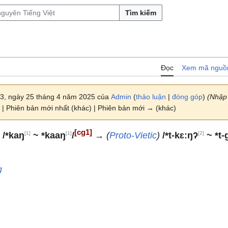
Tìm kiếm
Đọc
Xem mã nguồ
23, ngày 25 tháng 4 năm 2025 của
Admin
(
thảo luận
|
đóng góp
)
(Nhập
| Phiên bản mới nhất (khác) | Phiên bản mới → (khác)
[cg1]
[1]
[1]
[2]
)
/*kaŋ
~ *kaaŋ
/
→
(
Proto-Vietic
)
/*t-kɛːŋʔ
~ *t-
g