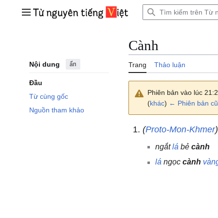
Bước
tới
Trình đơn chính
nội
dung
Cành
Nội dung
ẩn
Trang
Thảo luận
Đầu
Phiên bản vào lúc 21:
Từ cùng gốc
(
khác
)
← Phiên bản cũ
Nguồn tham khảo
(
Proto-Mon-Khmer
ngắt
lá
bẻ
cành
lá
ngọc
cành
vàn