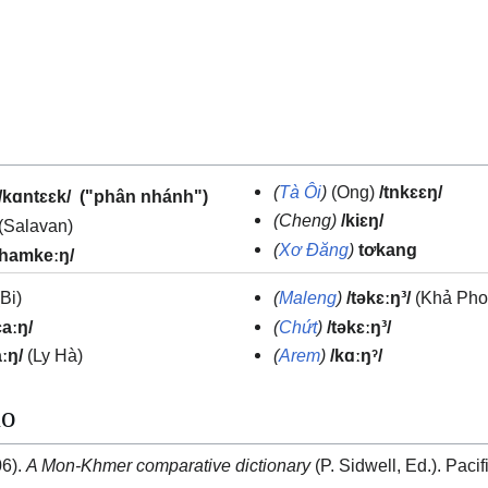
(
Tà Ôi
)
(Ong)
/tnkɛɛŋ/
("phân nhánh")
/kɑntɛɛk/
(Cheng)
/kiɛŋ/
(Salavan)
(
Xơ Đăng
)
tơkang
/hamkeːŋ/
Bi)
(
Maleng
)
/təkɛːŋ³/
(Khả Pho
caːŋ/
(
Chứt
)
/təkɛːŋ³/
aːŋ/
(Ly Hà)
(
Arem
)
/kɑːŋˀ/
ảo
06).
A Mon-Khmer comparative dictionary
(P. Sidwell, Ed.). Pacif