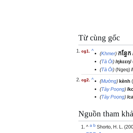
Từ cùng gốc
^
កន្ទែក
(
Khmer
)
(
Tà Ôi
)
/ŋkɛɛŋ/
(
Tà Ôi
)
(Ngeq)
^
(
Mường
)
kènh
(
(
Tày Poọng
)
/k
(
Tày Poọng
)
/c
Nguồn tham kh
a
b
^
Shorto, H. L. (20