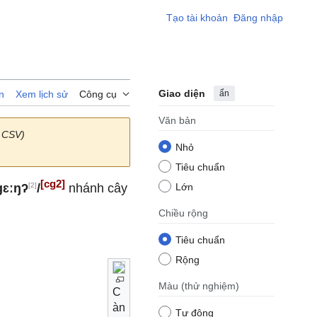
Tạo tài khoản
Đăng nhập
Giao diện
ẩn
n
Xem lịch sử
Công cụ
Văn bản
 CSV)
Nhỏ
Tiêu chuẩn
[cg2]
[2]
gɛːŋʔ
/
nhánh cây
Lớn
Chiều rộng
Tiêu chuẩn
Rộng
Màu
(thử nghiệm)
C
àn
Tự động