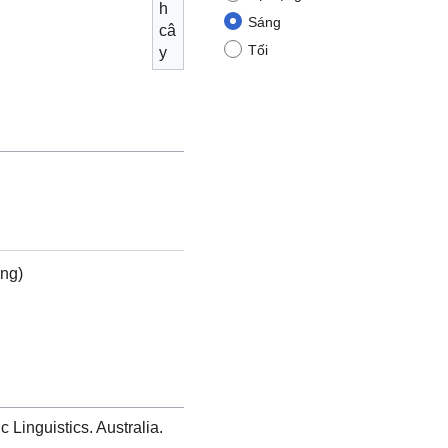
h
Sáng
câ
Tối
y
ng)
ic Linguistics. Australia.