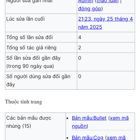
Người sửa gần nhất
Admin
(
thảo luận
|
đóng góp
)
Lúc sửa lần cuối
21:23, ngày 25 tháng 4
năm 2025
Tổng số lần sửa đổi
4
Tổng số tác giả riêng
2
Số lần sửa đổi gần đây
0
(trong 90 ngày qua)
Số người dùng sửa đổi gần
0
đây
Thuộc tính trang
Các bản mẫu được
Bản mẫu:Bullet
(
xem mã
nhúng (15)
nguồn
)
Bản mẫu:Cog
(
xem mã