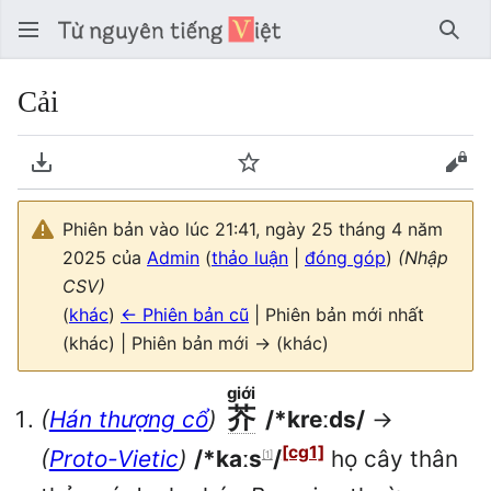
Tìm 
Cải
Tải về PDF
Theo dõi
Xem
Phiên bản vào lúc 21:41, ngày 25 tháng 4 năm
2025 của
Admin
(
thảo luận
|
đóng góp
)
(Nhập
CSV)
(
khác
)
← Phiên bản cũ
| Phiên bản mới nhất
(khác) | Phiên bản mới → (khác)
giới
芥
(
Hán thượng cổ
)
/*kreːds/
→
[cg1]
(
Proto-Vietic
)
/*kaːs
/
họ cây thân
[1]