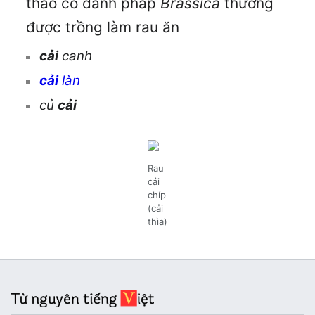
thảo có danh pháp
Brassica
thường
được trồng làm rau ăn
cải
canh
cải
làn
củ
cải
Rau
cải
chíp
(cải
thìa)