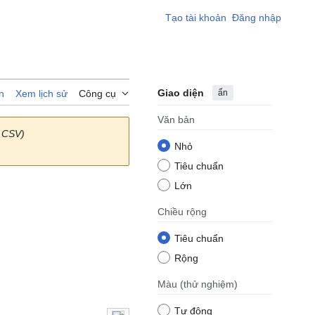
Tạo tài khoản
Đăng nhập
Giao diện
ẩn
n
Xem lịch sử
Công cụ
Văn bản
 CSV)
Nhỏ
Tiêu chuẩn
Lớn
Chiều rộng
Tiêu chuẩn
Rộng
Màu
(thử nghiệm)
Tự động