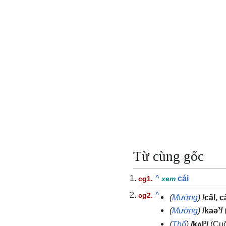
Từ cùng gốc
^
cái
xem
^
(
Mường
)
/cấl, c
(
Mường
)
/kaə³/
(
Thổ
)
/kʌl³/
(Cuố