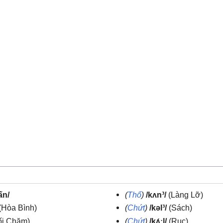
ấn/
(
Thổ
)
/kʌn³/
(Làng Lỡ)
(Hòa Bình)
(
Chứt
)
/kəl³/
(Sách)
i Chăm)
(
Chứt
)
/kʌ́ːl/
(Rục)