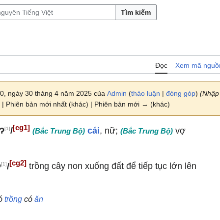
Tìm kiếm
Đọc
Xem mã nguồ
30, ngày 30 tháng 4 năm 2025 của
Admin
(
thảo luận
|
đóng góp
)
(Nhập
| Phiên bản mới nhất (khác) | Phiên bản mới → (khác)
[cg1]
[1]
ːʔ
/
cái
, nữ;
vợ
(Bắc Trung Bộ)
(Bắc Trung Bộ)
[cg2]
[1]
ʔ
/
trồng cây non xuống đất để tiếp tục lớn lên
có
trồng
có
ăn