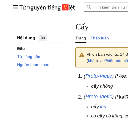
Bước
tới
Trình đơn chính
nội
dung
Cấy
Nội dung
ẩn
Trang
Thảo luận
Đầu
Phiên bản vào lúc 14:
Từ cùng gốc
(
khác
)
← Phiên bản cũ
Nguồn tham khảo
(
Proto-Vietic
)
/*-ke
cấy
nhông
(
Proto-Vietic
)
/*kəl
cấy
lúa
có
cấy
có trông, 