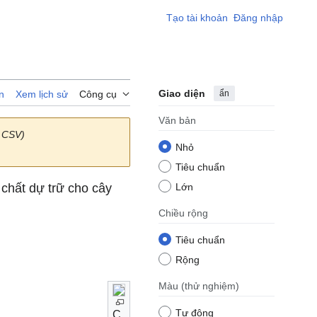
Tạo tài khoản
Đăng nhập
Giao diện
ẩn
n
Xem lịch sử
Công cụ
Văn bản
 CSV)
Nhỏ
Tiêu chuẩn
 chất dự trữ cho cây
Lớn
Chiều rộng
Tiêu chuẩn
Rộng
Màu
(thử nghiệm)
Tự động
C