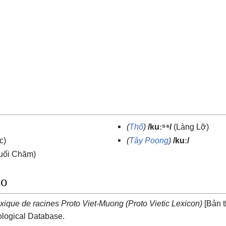
(
Thổ
)
/kuː⁵⁶/
(Làng Lỡ)
c)
(
Tày Poọng
)
/kuː/
uối Chăm)
ảo
xique de racines Proto Viet-Muong (Proto Vietic Lexicon)
[Bản 
logical Database.