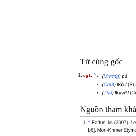
Từ cùng gốc
^
(
Mường
)
cú
(
Chứt
)
/kò̰ː/
(Rụ
(
Thổ
)
/kəw⁵/
(C
Nguồn tham kh
^
Ferlus, M. (2007).
Le
bố]. Mon-Khmer Etymo