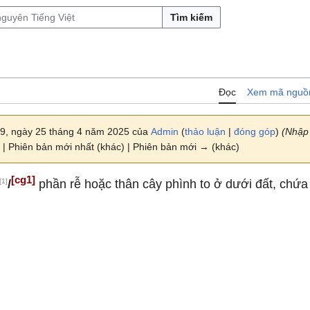
Tìm kiếm
Đọc
Xem mã nguồ
09, ngày 25 tháng 4 năm 2025 của
Admin
(
thảo luận
|
đóng góp
)
(Nhập
| Phiên bản mới nhất (khác) | Phiên bản mới → (khác)
[cg1]
[1]
/
phần rễ hoặc thân cây phình to ở dưới đất, chứa