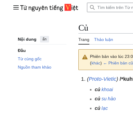
Bước
tới
Trình đơn chính
nội
dung
Củ
Nội dung
ẩn
Trang
Thảo luận
Đầu
Phiên bản vào lúc 23:
Từ cùng gốc
(
khác
)
← Phiên bản cũ
Nguồn tham khảo
(
Proto-Vietic
)
/*kuh
củ
khoai
củ
su hào
củ
lạc