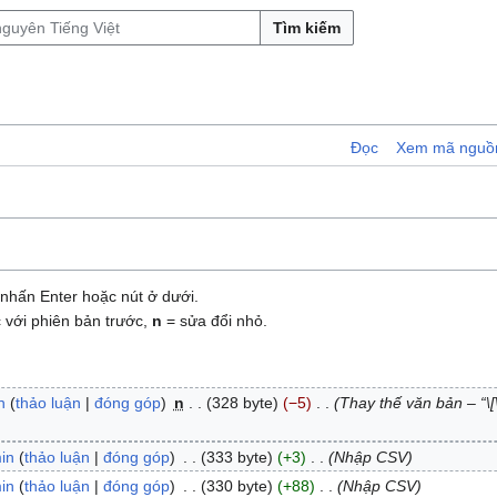
Tìm kiếm
Đọc
Xem mã nguồ
nhấn Enter hoặc nút ở dưới.
 với phiên bản trước,
n
= sửa đổi nhỏ.
n
thảo luận
đóng góp
n
328 byte
−5
Thay thế văn bản – “\[\
in
thảo luận
đóng góp
333 byte
+3
Nhập CSV
in
thảo luận
đóng góp
330 byte
+88
Nhập CSV