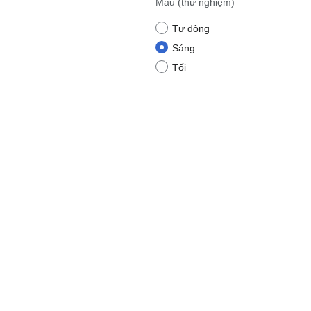
Màu
(thử nghiệm)
Tự động
Sáng
Tối