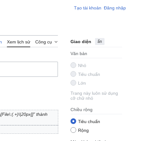
Tạo tài khoản
Đăng nhập
Giao diện
ẩn
n
Xem lịch sử
Công cụ
Văn bản
Nhỏ
Tiêu chuẩn
Lớn
Trang này luôn sử dụng
cỡ chữ nhỏ
Chiều rộng
[File\:(.+)\|20px]]” thành
Tiêu chuẩn
Rộng