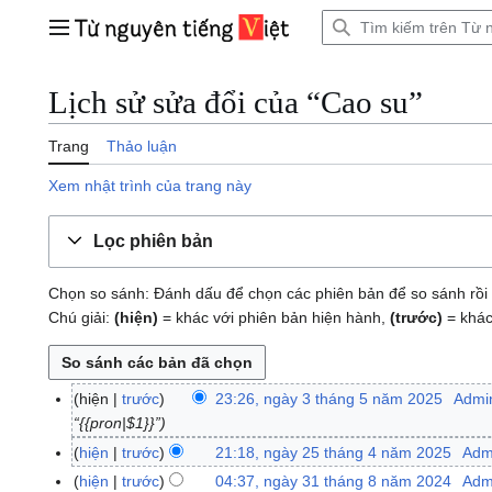
Bước
tới
Trình đơn chính
nội
dung
Lịch sử sửa đổi của “Cao su”
Trang
Thảo luận
Xem nhật trình của trang này
Lọc phiên bản
Chọn so sánh: Đánh dấu để chọn các phiên bản để so sánh rồi 
Chú giải:
(hiện)
= khác với phiên bản hiện hành,
(trước)
= khác
hiện
trước
23:26, ngày 3 tháng 5 năm 2025
Admi
n
“{{pron|$1}}”
g
à
hiện
trước
21:18, ngày 25 tháng 4 năm 2025
Adm
n
y
g
hiện
trước
04:37, ngày 31 tháng 8 năm 2024
Adm
n