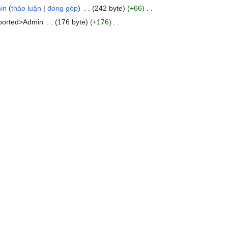
in
thảo luận
đóng góp
242 byte
+66
ported>Admin
176 byte
+176