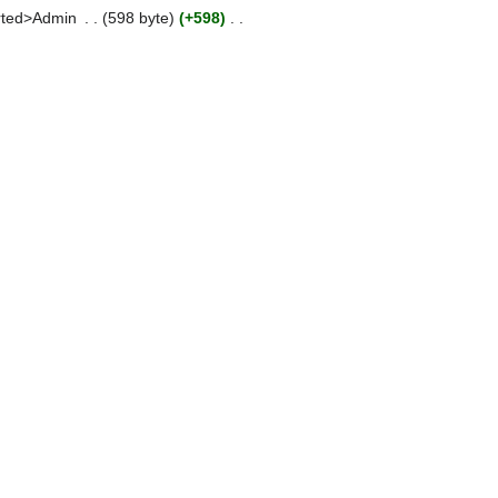
rted>Admin
598 byte
+598