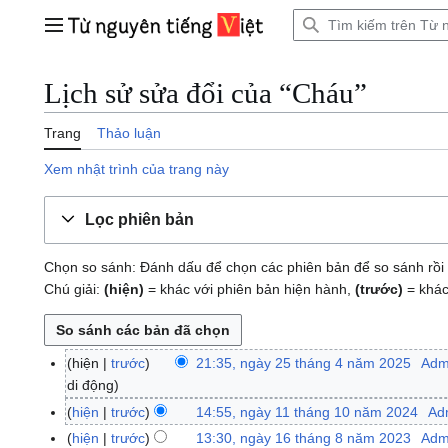
Bước
tới
Trình đơn chính
nội
dung
Lịch sử sửa đổi của “Cháu”
Trang
Thảo luận
Xem nhật trình của trang này
Lọc phiên bản
Chọn so sánh: Đánh dấu để chọn các phiên bản để so sánh rồi 
Chú giải:
(hiện)
= khác với phiên bản hiện hành,
(trước)
= khác
hiện
trước
21:35, ngày 25 tháng 4 năm 2025
Adm
n
di động
g
à
hiện
trước
14:55, ngày 11 tháng 10 năm 2024
Ad
n
y
K
g
hiện
trước
13:30, ngày 16 tháng 8 năm 2023
Adm
n