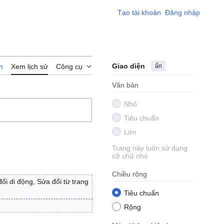
Tạo tài khoản
Đăng nhập
Giao diện
ẩn
n
Xem lịch sử
Công cụ
Văn bản
Nhỏ
Tiêu chuẩn
Lớn
Trang này luôn sử dụng
cỡ chữ nhỏ
Chiều rộng
ổi di động
Sửa đổi từ trang
Tiêu chuẩn
Rộng