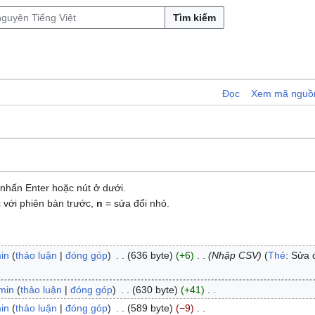
Tìm kiếm
Đọc
Xem mã nguồ
nhấn Enter hoặc nút ở dưới.
 với phiên bản trước,
n
= sửa đổi nhỏ.
in
thảo luận
đóng góp
636 byte
+6
Nhập CSV
Thẻ
:
Sửa đ
min
thảo luận
đóng góp
630 byte
+41
in
thảo luận
đóng góp
589 byte
−9