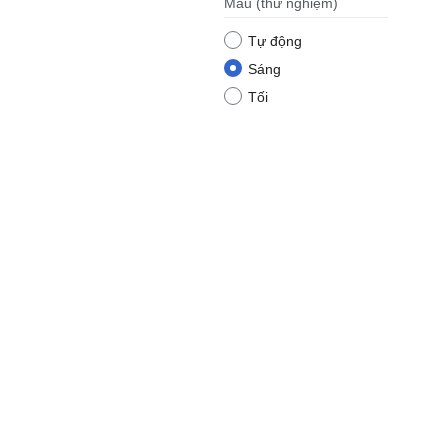
Màu
(thử nghiệm)
Tự động
Sáng
Tối