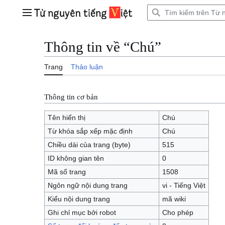
Bước
tới
Trình đơn chính
nội
dung
Thông tin về “Chú”
Trang
Thảo luận
Thông tin cơ bản
Tên hiển thị
Chú
Từ khóa sắp xếp mặc định
Chú
Chiều dài của trang (byte)
515
ID không gian tên
0
Mã số trang
1508
Ngôn ngữ nội dung trang
vi - Tiếng Việt
Kiểu nội dung trang
mã wiki
Ghi chỉ mục bởi robot
Cho phép