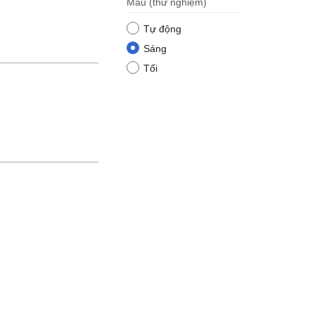
Màu
(thử nghiệm)
Tự động
Sáng
Tối