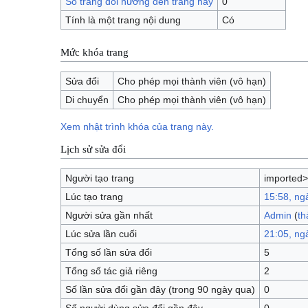
Số trang đổi hướng đến trang này
0
Tính là một trang nội dung
Có
Mức khóa trang
Sửa đổi
Cho phép mọi thành viên (vô hạn)
Di chuyển
Cho phép mọi thành viên (vô hạn)
Xem nhật trình khóa của trang này.
Lịch sử sửa đổi
Người tạo trang
imported
Lúc tạo trang
15:58, ng
Người sửa gần nhất
Admin
(
th
Lúc sửa lần cuối
21:05, ng
Tổng số lần sửa đổi
5
Tổng số tác giả riêng
2
Số lần sửa đổi gần đây (trong 90 ngày qua)
0
Số người dùng sửa đổi gần đây
0