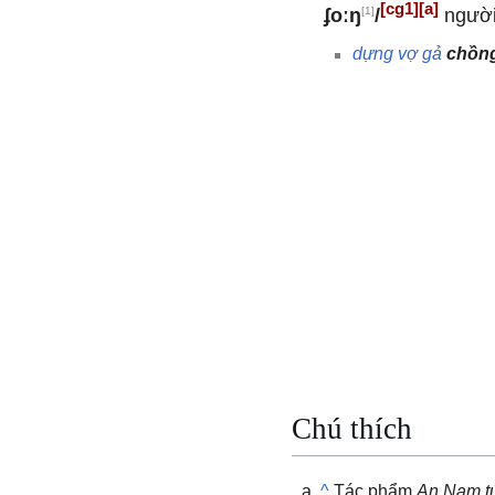
[cg1]
[a]
[1]
ʄoːŋ
/
người
dựng
vợ
gả
chồn
Chú thích
^
Tác phẩm
An Nam t