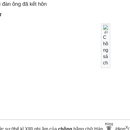
 đàn ông đã kết hôn
g
C
hồ
ng
sá
ch
trùng
X
重
ức sự
(thế kỉ XIII) ghi âm của
chồng
bằng chữ Hán
/ɖɨoŋ
/