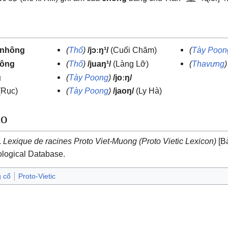
nhông
(
Thổ
)
/jɔːŋ¹/
(Cuối Chăm)
(
Tày Poọn
ôông
(
Thổ
)
/juaŋ¹/
(Làng Lỡ)
(
Thavưng
)
g
(
Tày Poọng
)
/joːŋ/
(Rục)
(
Tày Poọng
)
/jaoŋ/
(Ly Hà)
ảo
.
Lexique de racines Proto Viet-Muong (Proto Vietic Lexicon)
[B
logical Database.
 cổ
Proto-Vietic