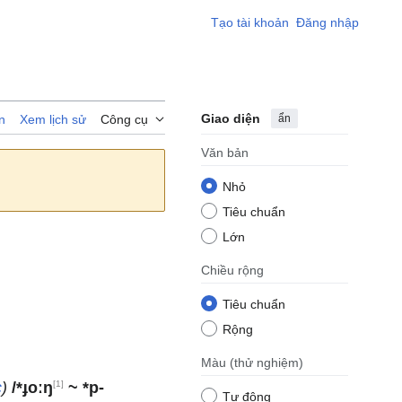
Tạo tài khoản
Đăng nhập
Giao diện
ẩn
n
Xem lịch sử
Công cụ
Văn bản
Nhỏ
Tiêu chuẩn
Lớn
Chiều rộng
Tiêu chuẩn
Rộng
Màu
(thử nghiệm)
[1]
c
)
/*ɟoːŋ
~ *p-
Tự động