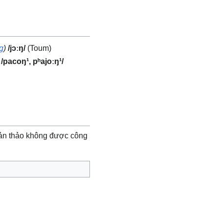
g
)
/jɔːŋ/
(Toum)
/pacoŋ¹, pʰajoːŋ¹/
ản thảo không được công