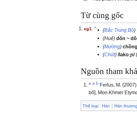
Từ cùng gốc
^
(
Bắc Trung Bộ
)
(Huế)
dôn ~ d
(
Mường
)
chồn
(
Chứt
)
/lakoːɲ/
Nguồn tham kh
a
b
^
Ferlus, M. (2007)
bố]. Mon-Khmer Etymo
Thể loại
:
Hán
Hán thượng