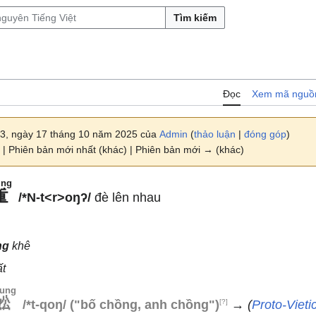
Tìm kiếm
Đọc
Xem mã nguồ
03, ngày 17 tháng 10 năm 2025 của
Admin
(
thảo luận
|
đóng góp
)
| Phiên bản mới nhất (khác) | Phiên bản mới → (khác)
ùng
重
/*N-t<r>oŋʔ/
đè lên nhau
ng
khê
t
ung
妐
[?]
/*t-qoŋ/
("bố chồng, anh chồng")
→
(
Proto-Vieti