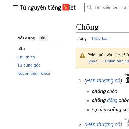
Bước
tới
Trình đơn chính
nội
dung
Chồng
Nội dung
ẩn
Trang
Thảo luận
Đầu
Phiên bản vào lúc 16:
Chú thích
(
khác
)
← Phiên bản cũ
Từ cùng gốc
Nguồn tham khảo
tr
(
Hán thượng cổ
)
chồng
chéo
chồng
đống
chồ
nợ nần
chồng
chấ
ch
(
Hán thượng cổ
)