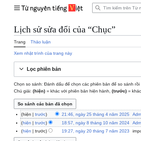
Bước
tới
Trình đơn chính
nội
dung
Lịch sử sửa đổi của “Chục”
Trang
Thảo luận
Xem nhật trình của trang này
Lọc phiên bản
Chọn so sánh: Đánh dấu để chọn các phiên bản để so sánh rồi 
Chú giải:
(hiện)
= khác với phiên bản hiện hành,
(trước)
= khác
hiện
trước
21:46, ngày 25 tháng 4 năm 2025
Adm
n
g
hiện
trước
18:57, ngày 8 tháng 10 năm 2024
Adm
n
à
K
g
hiện
trước
19:27, ngày 20 tháng 7 năm 2023
imp
n
y
h
à
K
g