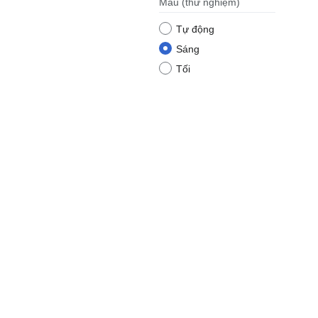
Màu
(thử nghiệm)
Tự động
Sáng
Tối