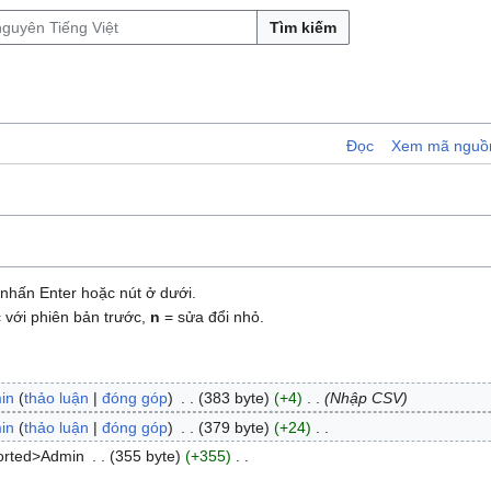
Tìm kiếm
Đọc
Xem mã nguồ
nhấn Enter hoặc nút ở dưới.
 với phiên bản trước,
n
= sửa đổi nhỏ.
in
thảo luận
đóng góp
383 byte
+4
Nhập CSV
in
thảo luận
đóng góp
379 byte
+24
orted>Admin
355 byte
+355