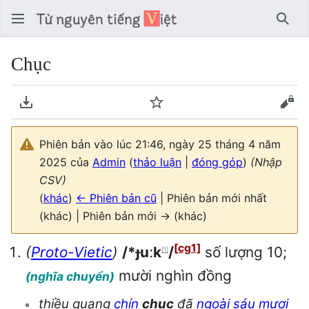
Tìm 
Chục
Tải về PDF
Theo dõi
Xem
Phiên bản vào lúc 21:46, ngày 25 tháng 4 năm
2025 của
Admin
(
thảo luận
|
đóng góp
)
(Nhập
CSV)
(
khác
)
← Phiên bản cũ
| Phiên bản mới nhất
(khác) | Phiên bản mới → (khác)
[cg1]
(
Proto-Vietic
)
/*ɟuːk
/
số lượng 10;
[1]
mười nghìn đồng
(nghĩa chuyển)
thiều quang
chín
chục
đã
ngoài
sáu
mươi