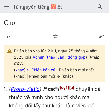
Tìm 
Cho
Tải về PDF
Theo dõi
Xem
Phiên bản vào lúc 21:11, ngày 25 tháng 4 năm
2025 của
Admin
(
thảo luận
|
đóng góp
)
(Nhập
CSV)
(
khác
)
← Phiên bản cũ
| Phiên bản mới nhất
(khác) | Phiên bản mới → (khác)
[cg1]
[a]
(
Proto-Vietic
)
/*cəː
/
chuyển cái
[1]
thuộc về mình cho người khác mà
không đổi lấy thứ khác; làm việc để