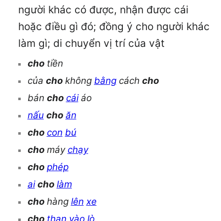
người khác có được, nhận được cái
hoặc điều gì đó; đồng ý cho người khác
làm gì; di chuyển vị trí của vật
cho
tiền
của
cho
không
bằng
cách
cho
bán
cho
cái
áo
nấu
cho
ăn
cho
con
bú
cho
máy
chạy
cho
phép
ai
cho
làm
cho
hàng
lên
xe
cho
than
vào
lò