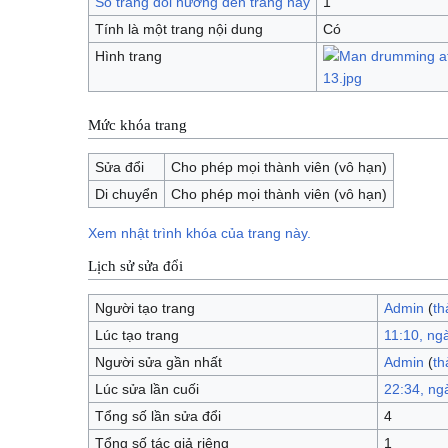
Số trang đổi hướng đến trang này
1
Tính là một trang nội dung
Có
Hình trang
Mức khóa trang
Sửa đổi
Cho phép mọi thành viên (vô hạn)
Di chuyển
Cho phép mọi thành viên (vô hạn)
Xem nhật trình khóa của trang này.
Lịch sử sửa đổi
Người tạo trang
Admin
(
th
Lúc tạo trang
11:10, ng
Người sửa gần nhất
Admin
(
th
Lúc sửa lần cuối
22:34, ng
Tổng số lần sửa đổi
4
Tổng số tác giả riêng
1