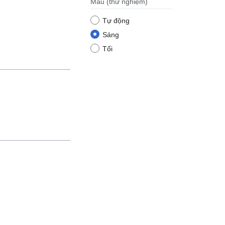
Màu
(thử nghiệm)
Tự động
Sáng
Tối