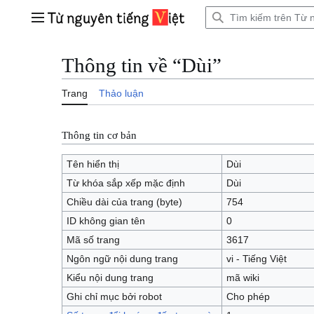
Bước
tới
Trình đơn chính
nội
dung
Thông tin về “Dùi”
Trang
Thảo luận
Thông tin cơ bản
Tên hiển thị
Dùi
Từ khóa sắp xếp mặc định
Dùi
Chiều dài của trang (byte)
754
ID không gian tên
0
Mã số trang
3617
Ngôn ngữ nội dung trang
vi - Tiếng Việt
Kiểu nội dung trang
mã wiki
Ghi chỉ mục bởi robot
Cho phép