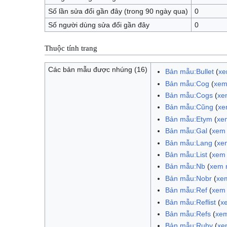
Số lần sửa đổi gần đây (trong 90 ngày qua)
0
Số người dùng sửa đổi gần đây
0
Thuộc tính trang
Các bản mẫu được nhúng (16)
Bản mẫu:Bullet
(
xe
Bản mẫu:Cog
(
xem
Bản mẫu:Cogs
(
xe
Bản mẫu:Cũng
(
xe
Bản mẫu:Etym
(
xe
Bản mẫu:Gal
(
xem
Bản mẫu:Lang
(
xe
Bản mẫu:List
(
xem
Bản mẫu:Nb
(
xem 
Bản mẫu:Nobr
(
xe
Bản mẫu:Ref
(
xem
Bản mẫu:Reflist
(
x
Bản mẫu:Refs
(
xe
Bản mẫu:Ruby
(
xe