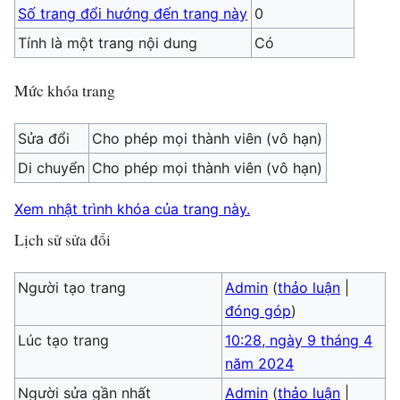
Số trang đổi hướng đến trang này
0
Tính là một trang nội dung
Có
Mức khóa trang
Sửa đổi
Cho phép mọi thành viên (vô hạn)
Di chuyển
Cho phép mọi thành viên (vô hạn)
Xem nhật trình khóa của trang này.
Lịch sử sửa đổi
Người tạo trang
Admin
(
thảo luận
|
đóng góp
)
Lúc tạo trang
10:28, ngày 9 tháng 4
năm 2024
Người sửa gần nhất
Admin
(
thảo luận
|