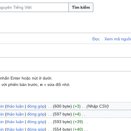
Tìm kiếm
Đọc
Xem mã nguồ
nhấn Enter hoặc nút ở dưới.
 với phiên bản trước,
n
= sửa đổi nhỏ.
in
thảo luận
đóng góp
600 byte
+3
Nhập CSV
in
thảo luận
đóng góp
597 byte
+4
in
thảo luận
đóng góp
593 byte
+39
in
thảo luận
đóng góp
554 byte
+40