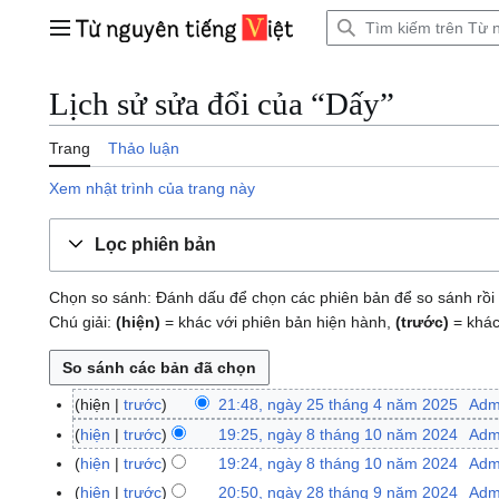
Bước
tới
Trình đơn chính
nội
dung
Lịch sử sửa đổi của “Dấy”
Trang
Thảo luận
Xem nhật trình của trang này
Lọc phiên bản
Chọn so sánh: Đánh dấu để chọn các phiên bản để so sánh rồi 
Chú giải:
(hiện)
= khác với phiên bản hiện hành,
(trước)
= khác
hiện
trước
21:48, ngày 25 tháng 4 năm 2025
Adm
n
g
hiện
trước
19:25, ngày 8 tháng 10 năm 2024
Adm
n
à
K
g
hiện
trước
19:24, ngày 8 tháng 10 năm 2024
Adm
y
h
à
K
hiện
trước
20:50, ngày 28 tháng 9 năm 2024
Adm
n