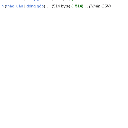
in
thảo luận
đóng góp
514 byte
+514
Nhập CSV