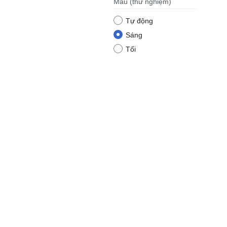
Màu
(thử nghiệm)
Tự động
Sáng
Tối