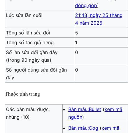
đóng góp
)
Lúc sửa lần cuối
21:48, ngày 25 tháng
4 năm 2025
Tổng số lần sửa đổi
5
Tổng số tác giả riêng
1
Số lần sửa đổi gần đây
0
(trong 90 ngày qua)
Số người dùng sửa đổi gần
0
đây
Thuộc tính trang
Các bản mẫu được
Bản mẫu:Bullet
(
xem mã
nhúng (10)
nguồn
)
Bản mẫu:Cog
(
xem mã