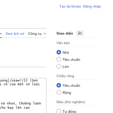
Tạo tài khoản
Đăng nhập
Giao diện
ẩn
n
Xem lịch sử
Công cụ
Văn bản
Nhỏ
Tiêu chuẩn
Lớn
Chiều rộng
Tiêu chuẩn
Rộng
Màu
(thử nghiệm)
Tự động