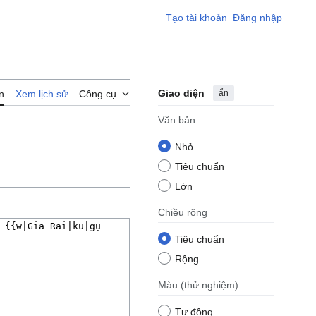
Tạo tài khoản
Đăng nhập
Giao diện
ẩn
n
Xem lịch sử
Công cụ
Văn bản
Nhỏ
Tiêu chuẩn
Lớn
Chiều rộng
Tiêu chuẩn
Rộng
Màu
(thử nghiệm)
Tự động