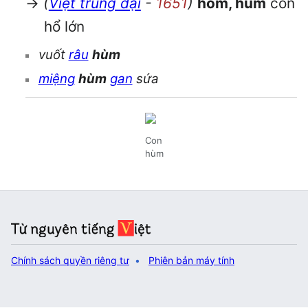
→
(
Việt trung đại
-
1651
)
hồm, hùm
con
hổ lớn
vuốt
râu
hùm
miệng
hùm
gan
sứa
Con
hùm
Chính sách quyền riêng tư
Phiên bản máy tính