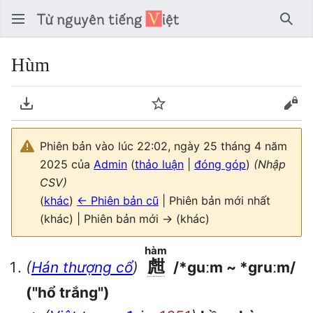
Tìm 
Hùm
Tải về PDF
Theo dõi
Xem
Phiên bản vào lúc 22:02, ngày 25 tháng 4 năm
2025 của
Admin
(
thảo luận
|
đóng góp
)
(Nhập
CSV)
(
khác
)
← Phiên bản cũ
| Phiên bản mới nhất
(khác) | Phiên bản mới → (khác)
hàm
甝
(
Hán thượng cổ
)
/*ɡuːm
~
*ɡruːm/
("hổ trắng")