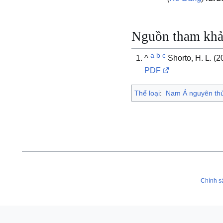
Nguồn tham kh
a
b
c
^
Shorto, H. L. (
PDF
Thể loại
:
Nam Á nguyên th
Chính s