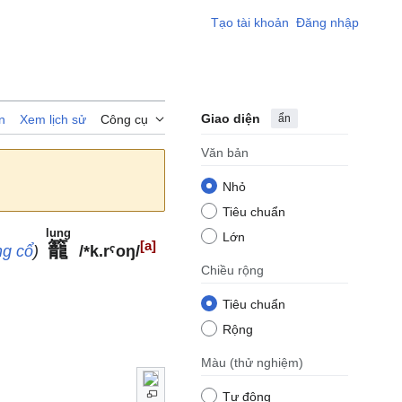
Tạo tài khoản
Đăng nhập
Giao diện
ẩn
n
Xem lịch sử
Công cụ
Văn bản
Nhỏ
Tiêu chuẩn
lung
Lớn
[a]
籠
ng cổ
)
/*k.rˤoŋ/
Chiều rộng
Tiêu chuẩn
Rộng
Màu
(thử nghiệm)
Tự động