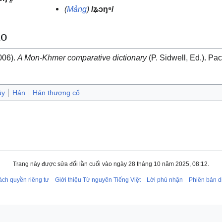
(
Mảng
)
/ʑɔŋ⁶/
ảo
2006).
A Mon-Khmer comparative dictionary
(P. Sidwell, Ed.). Paci
ủy
Hán
Hán thượng cổ
Trang này được sửa đổi lần cuối vào ngày 28 tháng 10 năm 2025, 08:12.
ách quyền riêng tư
Giới thiệu Từ nguyên Tiếng Việt
Lời phủ nhận
Phiên bản d