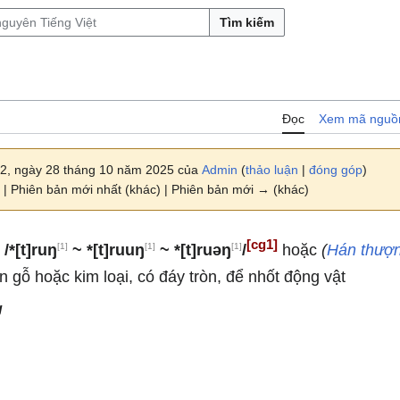
Tìm kiếm
Đọc
Xem mã nguồ
12, ngày 28 tháng 10 năm 2025 của
Admin
(
thảo luận
|
đóng góp
)
| Phiên bản mới nhất (khác) | Phiên bản mới → (khác)
[cg1]
[1]
[1]
[1]
)
/*[t]ruŋ
~ *[t]ruuŋ
~ *[t]ruəŋ
/
hoặc
(
Hán thượ
 gỗ hoặc kim loại, có đáy tròn, để nhốt động vật
g