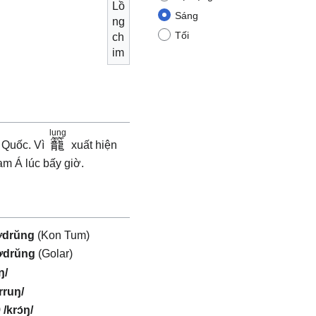
Lồ
Sáng
ng
Tối
ch
im
lung
籠
g Quốc. Vì
xuất hiện
m Á lúc bấy giờ.
ơdrŭng
(Kon Tum)
ơdrŭng
(Golar)
ŋ/
rruŋ/
)
/krɔ́ŋ/