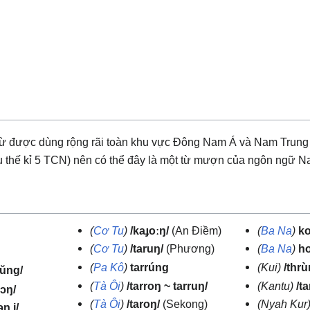
ột từ được dùng rộng rãi toàn khu vực Đông Nam Á và Nam Trun
 thế kỉ 5 TCN) nên có thể đây là một từ mượn của ngôn ngữ Na
(
Cơ Tu
)
/kaɟoːŋ/
(An Điềm)
(
Ba Na
)
k
(
Cơ Tu
)
/taruŋ/
(Phương)
(
Ba Na
)
h
(
Pa Kô
)
tarrúng
(Kui)
/thrù
rŭng/
(
Tà Ôi
)
/tarroŋ ~ tarruŋ/
(Kantu)
/ta
rɔŋ/
(
Tà Ôi
)
/taroŋ/
(Sekong)
(Nyah Kur
əŋ ḭ/