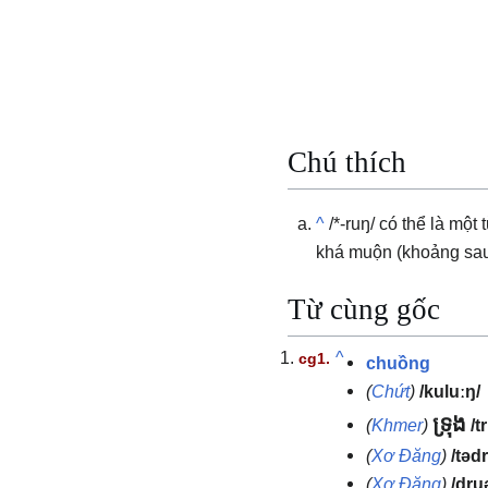
Chú thích
^
/*-ruŋ/ có thể là m
khá muộn (khoảng sau
Từ cùng gốc
^
chuồng
(
Chứt
)
/kuluːŋ/
ទ្រុង
(
Khmer
)
/t
(
Xơ Đăng
)
/təd
(
Xơ Đăng
)
/dru