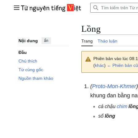
Bước
tới
Trình đơn chính
nội
dung
Lồng
Nội dung
ẩn
Trang
Thảo luận
Đầu
Phiên bản vào lúc 08:
Chú thích
(
khác
)
← Phiên bản cũ
Từ cùng gốc
Nguồn tham khảo
(
Proto-Mon-Khmer
khung đan bằng nan
cá chậu
chim
lồn
sổ
lồng