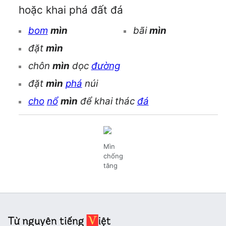
hoặc khai phá đất đá
bom
mìn
bãi
mìn
đặt
mìn
chôn
mìn
dọc
đường
đặt
mìn
phá
núi
cho
nổ
mìn
để khai thác
đá
Mìn
chống
tăng