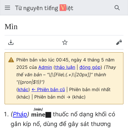
Tìm 
Mìn
Tải về PDF
Theo dõi
Xem
Phiên bản vào lúc 00:45, ngày 4 tháng 5 năm
2025 của
Admin
(
thảo luận
|
đóng góp
)
(Thay
thế văn bản – “\[\[File\:(.+)\|20px]]” thành
“{{pron|$1}}”)
(
khác
)
← Phiên bản cũ
| Phiên bản mới nhất
(khác) | Phiên bản mới → (khác)
/min/
(
Pháp
)
thuốc nổ dạng khối có
mine
gắn kíp nổ, dùng để gây sát thương