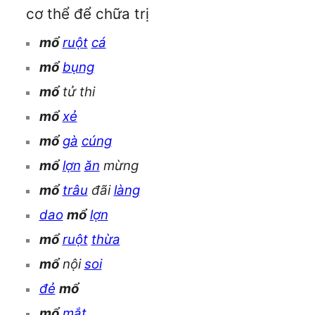
cơ thể để chữa trị
mổ
ruột
cá
mổ
bụng
mổ
tử thi
mổ
xẻ
mổ
gà
cúng
mổ
lợn
ăn
mừng
mổ
trâu
đãi
làng
dao
mổ
lợn
mổ
ruột
thừa
mổ
nội
soi
đẻ
mổ
mổ
mắt