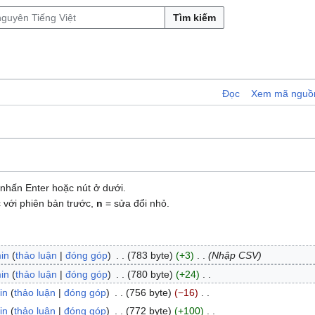
Tìm kiếm
Đọc
Xem mã nguồ
nhấn Enter hoặc nút ở dưới.
 với phiên bản trước,
n
= sửa đổi nhỏ.
in
thảo luận
đóng góp
783 byte
+3
Nhập CSV
in
thảo luận
đóng góp
780 byte
+24
in
thảo luận
đóng góp
756 byte
−16
in
thảo luận
đóng góp
772 byte
+100