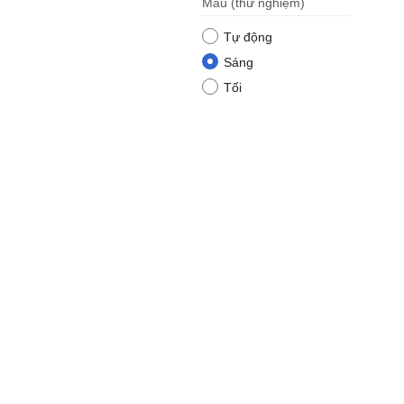
Màu
(thử nghiệm)
Tự động
Sáng
Tối