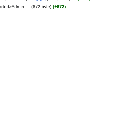
orted>Admin
672 byte
+672