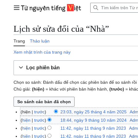
Bước
tới
Trình đơn chính
nội
dung
Lịch sử sửa đổi của “Nhà”
Trang
Thảo luận
Xem nhật trình của trang này
Lọc phiên bản
Chọn so sánh: Đánh dấu để chọn các phiên bản để so sánh rồi 
Chú giải:
(hiện)
= khác với phiên bản hiện hành,
(trước)
= khác
hiện
trước
23:03, ngày 25 tháng 4 năm 2025
Adm
n
g
hiện
trước
18:44, ngày 9 tháng 10 năm 2024
Adm
n
à
K
g
hiện
trước
11:42, ngày 11 tháng 9 năm 2023
Adm
n
y
h
à
K
g
hiện
trước
11:42, ngày 11 tháng 9 năm 2023
Adm