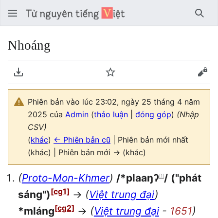
Tìm 
Nhoáng
Tải về PDF
Theo dõi
Xem
Phiên bản vào lúc 23:02, ngày 25 tháng 4 năm
2025 của
Admin
(
thảo luận
|
đóng góp
)
(Nhập
CSV)
(
khác
)
← Phiên bản cũ
| Phiên bản mới nhất
(khác) | Phiên bản mới → (khác)
(
Proto-Mon-Khmer
)
/*plaaŋʔ
/
("phát
[1]
[cg1]
sáng")
→
(
Việt trung đại
)
[cg2]
*mláng
→
(
Việt trung đại
-
1651
)