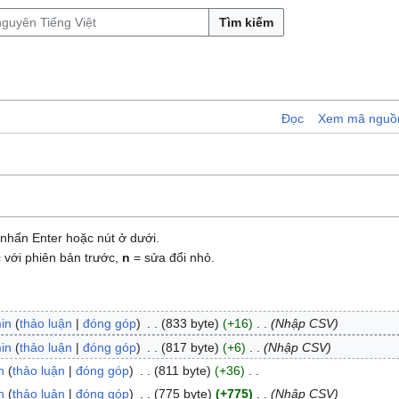
Tìm kiếm
Đọc
Xem mã nguồ
nhấn Enter hoặc nút ở dưới.
 với phiên bản trước,
n
= sửa đổi nhỏ.
in
thảo luận
đóng góp
833 byte
+16
Nhập CSV
in
thảo luận
đóng góp
817 byte
+6
Nhập CSV
n
thảo luận
đóng góp
811 byte
+36
n
thảo luận
đóng góp
775 byte
+775
Nhập CSV