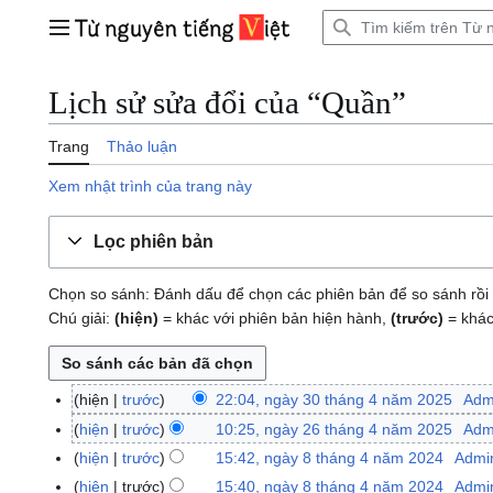
Bước
tới
Trình đơn chính
nội
dung
Lịch sử sửa đổi của “Quần”
Trang
Thảo luận
Xem nhật trình của trang này
Lọc phiên bản
Chọn so sánh: Đánh dấu để chọn các phiên bản để so sánh rồi 
Chú giải:
(hiện)
= khác với phiên bản hiện hành,
(trước)
= khác
hiện
trước
22:04, ngày 30 tháng 4 năm 2025
Adm
n
g
hiện
trước
10:25, ngày 26 tháng 4 năm 2025
Adm
n
à
g
hiện
trước
15:42, ngày 8 tháng 4 năm 2024
Admi
n
y
à
K
g
hiện
trước
15:40, ngày 8 tháng 4 năm 2024
Admi