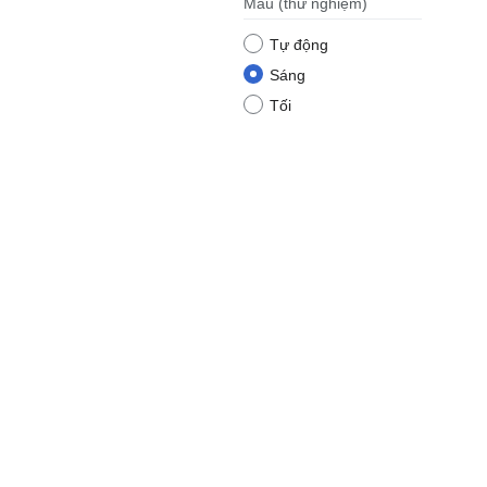
Màu
(thử nghiệm)
Tự động
Sáng
Tối