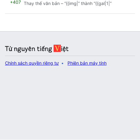
+407
Thay thế văn bản – “{{img|” thành “{{gal|1|”
Chính sách quyền riêng tư
Phiên bản máy tính