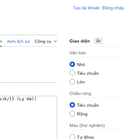
Tạo tài khoản
Đăng nhập
Giao diện
ẩn
n
Xem lịch sử
Công cụ
Văn bản
Nhỏ
Tiêu chuẩn
Lớn
Chiều rộng
Tiêu chuẩn
Rộng
Màu
(thử nghiệm)
Tự động