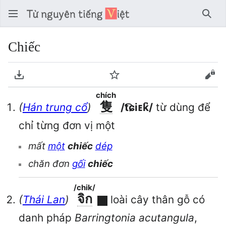
Tìm 
Chiếc
Tải về PDF
Theo dõi
Xem
chích
隻
(
Hán trung cổ
)
/t͡ɕiᴇk̚/
từ dùng để
chỉ từng đơn vị một
mất
một
chiếc
dép
chăn đơn
gối
chiếc
/chik/
จิก
(
Thái Lan
)
loài cây thân gỗ có
danh pháp
Barringtonia acutangula
,