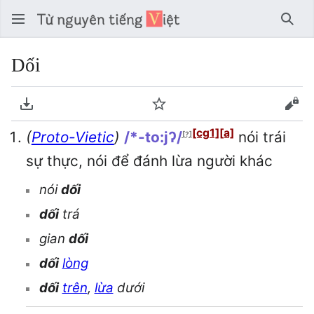
Tìm 
Dối
Tải về PDF
Theo dõi
Xem
[cg1]
[a]
(
Proto-Vietic
)
/*-to:jʔ/
nói trái
[?]
sự thực, nói để đánh lừa người khác
nói
dối
dối
trá
gian
dối
dối
lòng
dối
trên
,
lừa
dưới