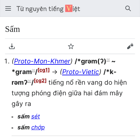
Tìm 
Sấm
Tải về PDF
Theo dõi
Xem
(
Proto-Mon-Khmer
)
/*grəm(ʔ)
~
[1]
[cg1]
*gram
/
→
(
Proto-Vietic
)
/*k-
[1]
[cg2]
rǝmʔ
/
tiếng nổ rền vang do hiện
[2]
tượng phóng điện giữa hai đám mây
gây ra
sấm
sét
sấm
chớp