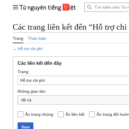
Bước
tới
Trình đơn chính
nội
dung
Các trang liên kết đến “Hỗ trợ chi
Trang
Thảo luận
←
Hỗ trợ chi phí
Các liên kết đến đây
Trang:
Không gian tên:
tất cả
Ẩn trang nhúng
Ẩn liên kết
Ẩn trang đổi hướ
Xem