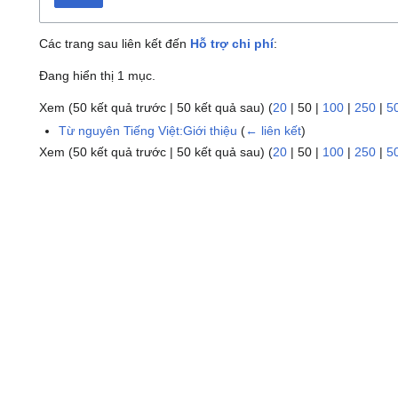
Các trang sau liên kết đến
Hỗ trợ chi phí
:
Đang hiển thị 1 mục.
Xem (
50 kết quả trước
|
50 kết quả sau
) (
20
|
50
|
100
|
250
|
5
Từ nguyên Tiếng Việt:Giới thiệu
(
← liên kết
)
Xem (
50 kết quả trước
|
50 kết quả sau
) (
20
|
50
|
100
|
250
|
5