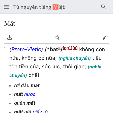
Tìm 
Mất
Tải về PDF
Theo dõi
Xem
[cg1]
[a]
(
Proto-Vietic
)
/*ɓət
/
không còn
[1]
nữa, không có nữa;
tiêu
(nghĩa chuyển)
tốn tiền của, sức lực, thời gian;
(nghĩa
chết
chuyển)
rơi đâu
mất
mất
nước
quên
mất
mất
hết
giấy
tờ