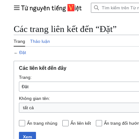
Bước
tới
Trình đơn chính
nội
dung
Các trang liên kết đến “Đặt”
Trang
Thảo luận
←
Đặt
Các liên kết đến đây
Trang:
Không gian tên:
tất cả
Ẩn trang nhúng
Ẩn liên kết
Ẩn trang đổi hướ
Xem