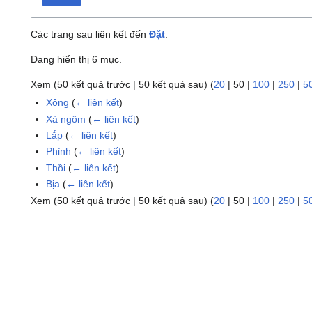
Các trang sau liên kết đến
Đặt
:
Đang hiển thị 6 mục.
Xem (
50 kết quả trước
|
50 kết quả sau
) (
20
|
50
|
100
|
250
|
5
Xông
(
← liên kết
)
Xà ngôm
(
← liên kết
)
Lắp
(
← liên kết
)
Phỉnh
(
← liên kết
)
Thồi
(
← liên kết
)
Bịa
(
← liên kết
)
Xem (
50 kết quả trước
|
50 kết quả sau
) (
20
|
50
|
100
|
250
|
5