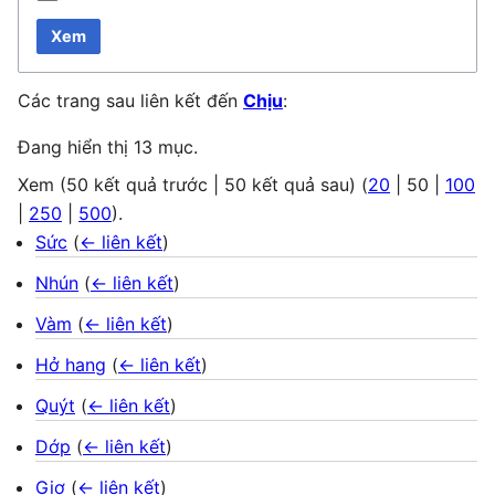
Xem
Các trang sau liên kết đến
Chịu
:
Đang hiển thị 13 mục.
Xem (
50 kết quả trước
|
50 kết quả sau
) (
20
|
50
|
100
|
250
|
500
).
Sức
(
← liên kết
)
Nhún
(
← liên kết
)
Vàm
(
← liên kết
)
Hở hang
(
← liên kết
)
Quýt
(
← liên kết
)
Dớp
(
← liên kết
)
Giơ
(
← liên kết
)