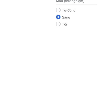
Màu
(thử nghiệm)
Tự động
Sáng
Tối