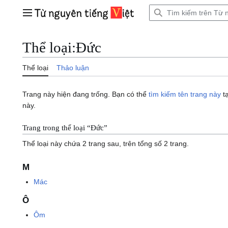
Bước
tới
Trình đơn chính
nội
dung
Thể loại
:
Đức
Thể loại
Thảo luận
Trang này hiện đang trống. Bạn có thể
tìm kiếm tên trang này
tạ
này.
Trang trong thể loại “Đức”
Thể loại này chứa 2 trang sau, trên tổng số 2 trang.
M
Mác
Ô
Ôm