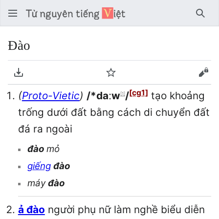
Tìm 
Đào
Tải về PDF
Theo dõi
Xem
[cg1]
(
Proto-Vietic
)
/*daːw
/
tạo khoảng
[1]
trống dưới đất bằng cách di chuyển đất
đá ra ngoài
đào
mỏ
giếng
đào
máy
đào
ả đào
người phụ nữ làm nghề biểu diễn