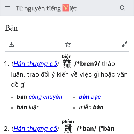
Tìm 
Bàn
Tải về PDF
Theo dõi
Xem
biện
辯
(
Hán thượng cổ
)
/*brenʔ/
thảo
luận, trao đổi ý kiến về việc gì hoặc vấn
đề gì
bàn
công
chuyện
bàn
bạc
bàn
luận
miễn
bàn
phiền
蹯
(
Hán thượng cổ
)
/*ban/
("bàn